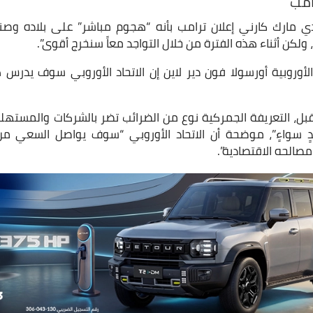
امب
 مارك كارني إعلان ترامب بأنه “هجوم مباشر” على بلاده وصنا
 ولكن أثناء هذه الفترة من خلال التواجد معاً سنخرج أقوى”.
أوروبية أورسولا فون دير لاين إن الاتحاد الأوروبي سوف يدرس ه
ل، التعريفة الجمركية نوع من الضرائب تضر بالشركات والمستهلك
حدٍ سواءٍ”، موضحة أن الاتحاد الأوروبي “سوف يواصل السعي م
صالحه الاقتصادية”.