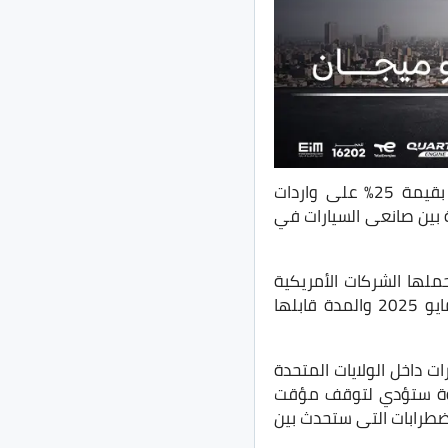
في خطوة متوقعة، أعلن الرئيس الأمريكي دونالد ترامب فرض تعريفات جمركية جديدة بقيمة 25% على واردات
نة بين صانعى السيارات في
 الرسوم الجديدة سيتم تطبيقها إعتبارًا من 2 إبريل 2025، وستتحملها الشركات الأمريكية
المستوردة للسيارات، أما فرض رسوم على قطع غيار السيارات فسيتم تأجيلها إلى شهر مايو 2025 والمدة قابلها
 داخل الولايات المتحدة
خطوة ستؤدي لتوقف مؤقت
لإضطرابات التى ستحدث بين