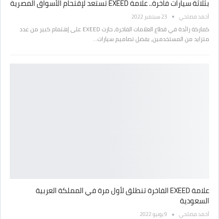
بثلاثة سيارات فاخرة.. علامة EXEED تستعد لإقتحام الأسواق المصرية
أحمد مصلحي
23 سبتمبر 2022
كماركة رائدة في قطاع العلامات الفاخرة، حازت EXEED على إهتمام كبير من عدد
متزايد من المستخدمين، بفضل تصاميم سيارات…
علامة EXEED الفاخرة تنطلق لأول مرة في المملكة العربية
السعودية
أحمد مصلحي
9 يونيو 2022