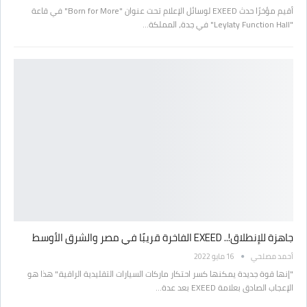
أقيم مؤخرًا حدث EXEED لوسائل الإعلام تحت عنوان "Born for More" في قاعة
"Leylaty Function Hall" في جدة، المملكة…
جاهزة للإنطلاق!.. EXEED الفاخرة قريبًا في مصر والشرق الأوسط
أحمد مصلحي
16 مايو 2022
"إنها قوة جديدة يمكنها كسر احتكار ماركات السيارات التقليدية الراقية." هذا هو
الإعجاب الصادق بعلامة EXEED بعد عدة…