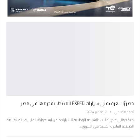
حصريًا.. تعرف على سيارات EXEED المنتظر تقديمها في مصر
أحمد مصلحي
7 نوفمبر 2024
منذ حوالي عام، أعلنت "الشركة الوطنية للسيارات" عن استحواذها على وكالة العلامة
الصينية الفاخرة اكسيد في السوق…