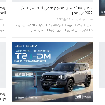
«تصل لـ80 ألف».. زيادات جديدة في أسعار سيارات كيا
2022 في مصر
المص
محمد عبد العزيز
7 أبريل 2022
محمد 
أعلن "الشركة المصرية العالمية للتجارة والتوكيلات EIT" وكيل سيارات
كيا الكورية في السوق المصري عن زيادات سعرية تصل…
للشركة
ق
كيا 