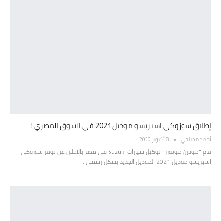
إطلاق سوزوكي اسبريسو موديل 2021 في السوق المصري !
أحمد مصلحي
8 أكتوبر 2020
قام "مودرن موتورز" توكيل سيارات Suzuki في مصر بالإعلان عن توفر سوزوكي
اسبريسو موديل 2021 الموديل الجديد بشكل رسمي…