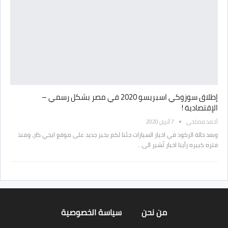
إطلاق سوزوكي اسبريسو 2020 في مصر بشكل رسمي –
الإقتصادية !
أحمد مصلحي
7 أبريل 2020
وبعد حالة الركود في اخبار السيارات جئنا لكم بخبر جديد على موقع ايجي كار، ومنذ
فتره كبيره رأينا اخبار تُشير الى…
من نحن
سياسة الخصوصية