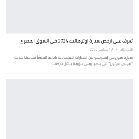
تعرف على ارخص سيارة اوتوماتيك 2024 في السوق المصري
نادين خالد
18 سبتمبر 2023
سيارة سوزوكي إسبريسو من السيارات الاقتصادية يابانية المنشأ تقدمها شركة
"مودرن موتورز" في مصر، وهي مزودة بناقل حركة…