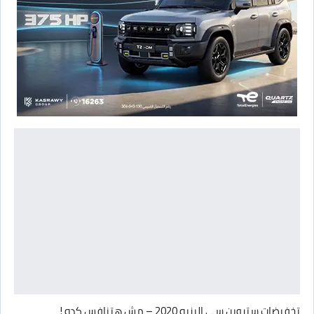
تخفيضات ستروين سي اليزيه 2020 – مش هتنافس كده !