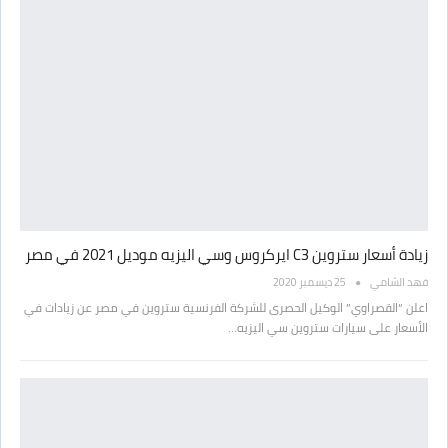
زيادة أسعار ستروين C3 ايركروس وسي اليزيه موديل 2021 في مصر
فهد الشامي
25 ديسمبر 2020
اعلن “القصراوي” الوكيل الحصرى للشركة الفرنسية ستروين في مصر عن زيادات في
الأسعار على سيارات ستروين سي اليزيه…