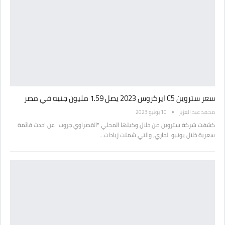
سعر ستروين C5 ايركروس 2023 يصل 1.59 مليون جنيه في مصر
محمد عبد العزيز
10 يونيو 2023
كشفت شركة ستروين من خلال وكيلها المحلي "القصراوي جروب" عن احدث قائمة
سعرية خلال يونيو الجاري، والتي شملت زيادات…