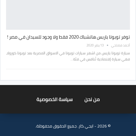
توفر تويوتا ياريس هاتشباك 2020 فقط ولا وجود للسيدان في مصر !
أحمد مصلحي
13 يناير 2020
سيارة تويوتا ياريس من اشهر سيارات تويوتا في الاسواق المصرية بعد تويوتا كورولا،
فهي سيارة إقتصادية تُنافس في فئة…
من نحن
سياسة الخصوصية
© 2026 - ايجي كار. جميع الحقوق محفوظة.