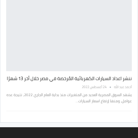
ننشر اعداد السيارات الكهربائية المُرخصة في مصر خلال أخر 13 شهرًا
أحمد عبد الله
24 أغسطس 2022
يشهد السوق المصرية العديد من المتغيرات منذ بداية العام الجاري 2022، نتيجة عده
عوامل، ومنها إرتفاع اسعار السيارات…