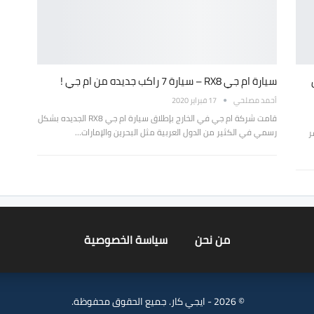
سيارة ام جي RX8 – سيارة 7 راكب جديده من ام جي !
أحمد مصلحي
17 فبراير 2020
قامت شركة ام جي في الخارج بإطلاق سيارة ام جي RX8 الجديده بشكل
رسمي في الكثير من الدول العربية مثل البحرين والإمارات…
ر
من نحن
سياسة الخصوصية
© 2026 - ايجي كار. جميع الحقوق محفوظة.