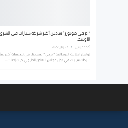
“ام جي موتورز” سادس أكبر شركة سيارات في الشرق
الأوسط
أحمد عيسى
27 يناير 2022
تواصل العلامة البريطانية "ام جي" صعودها في تصنيفات أكبر عش
شركات سيارات في دول مجلس التعاون الخليجي، حيث إحتلت…