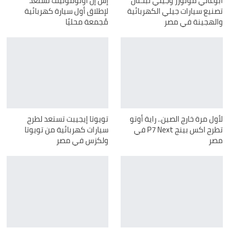
أبوغالي موتورز وجيلي تبحثان
إس إن اوتوموتيف تستعد
تصنيع سيارات جيلي الكهربائية
لإطلاق أول سيارة كهربائية
والهجينة في مصر
مُجمعة محليًا
لأول مرة خارج الصين.. راية أوتو
تويوتا إيجيبت تستعد لطرح
تطرح اكس بينج P7 Next في
سيارات كهربائية من تويوتا
مصر
ولكزس في مصر