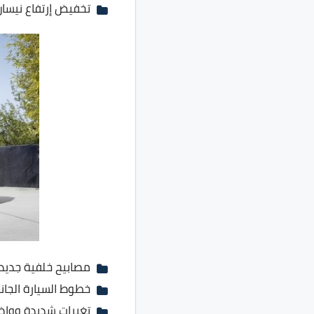
تخفيض إرتفاع نيسان صني 2020 بمقدار 2 انش مم
مصابيح خلفية جديده
خطوط السيارة الجانب
تغيرات شديدة وواض