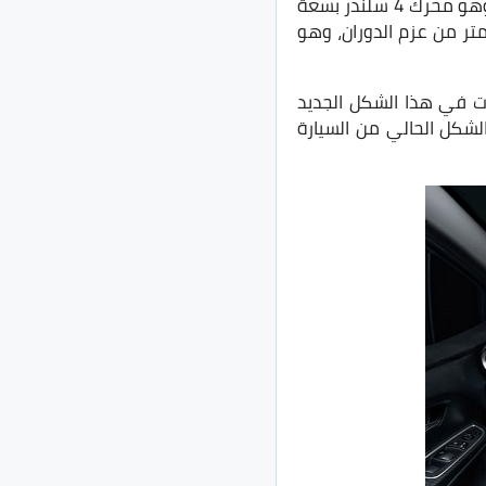
تأتي سيارة Nissan Sunny الجديده 2020 بنفس المُحرك الموجود في سيارة نيسان كيكس، وهو محرك 4 سلندر بسعة
توليد قوة 122 حصان، والعزم الخاص بهذا المحرك هو 154 نيوتن متر من عزم الدوران، وهو
ات في هذا الشكل الجديد
الشكل الحالي من السيارة