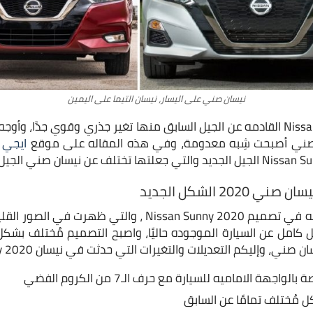
نيسان صني على اليسار، نيسان التيما على اليمين
التغير في Nissan Sunny 2020 القادمه عن الجيل السابق منها تغير جذري وقوي جدًا
ن صني أصبحت شِبه معدومة، وفي هذه المقاله على موقع
ايجي ك
20 الشكل الجديد
الكثير من التغيرات الواضحه في تصميم Nissan Sunny 2020 ، وا
 كامل عن السيارة الموجوده حاليًا، واصبح التصميم مُختلف بش
 وإليكم التعديلات والتغيرات التي حدثت في نيسان Sunny 2020 الشكل الجديد.
اجهة الاماميه للسيارة مع حرف الـ7 من الكروم الفضي
 مُختلف تمامًا عن السابق