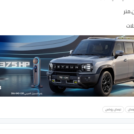
لات
يسان
نيسان روكس