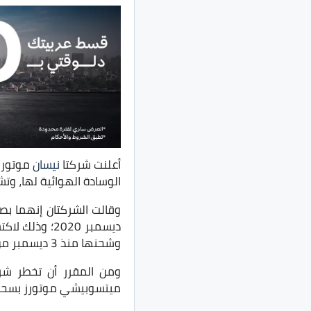
أعلنت شركتا
نيسان
موتورز
الوسادة الهوائية لها، و
ديسمبر 2020؛
وشحنها منذ 3 ديسمبر من العام الماضي.
ميتسوبيشي موتورز بسحب سياراتها من نوعي eK Space و Space