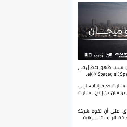
وق الياباني؛ بسبب ظهور أعطال في
ن ثلاثة طرازات صغيرة للسيارات يعود إنتاجها إلى
 يتوقفان عن إنتاج السيارات
 وزارة النقل اليابانية بسحب سياراتها Roox من السوق، على أن تقوم شركة