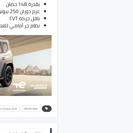
بقدرة 148 حصان
عزم دوران 250 نيوتن.متر
ناقل حركة CVT
نظام جر أمامي للعج
nissan roox
اخبار سيارات ن