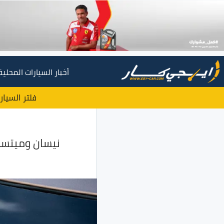
أخبار السيارات المحلية
فلتر السيار
نيسان وميتسوبيشي تسحبان 86 ألف س