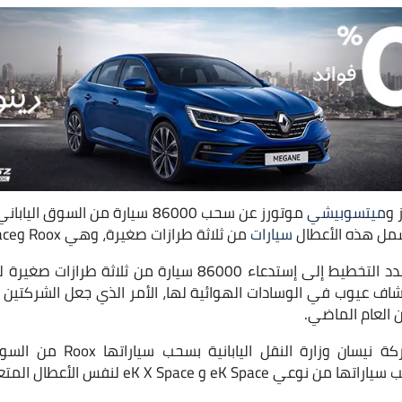
 و
ميتسوبيشي
موتورز عن سحب 86000 سيارة من الس
تشمل هذه الأعطال
سيارات
من ثلاثة طرازات صغيرة، وهي Roox وeK Space وeK X Space.
وقالت الشركتان إنهما بصدد التخطيط إلى إستدعاء 86000 سيارة م
 وذلك لاكتشاف عيوب في الوسادات الهوائية لها، الأمر الذي جعل الشركتين
ومن المقرر أن تخطر شركة نيسان
eK X  لنفس الأعطال المتعلقة بالوسادة الهوائية.