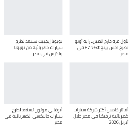
لأول مرة خارج الصين.. راية أوتو
تويوتا إيجيبت تستعد لطرح
تطرح اكس بينج P7 Next في
سيارات كهربائية من تويوتا
مصر
ولكزس في مصر
أفاتار خامس أكثر شركة سيارات
أبوغالي موتورز تستعد لطرح
كهربائية ترخيصًا في مصر خلال
سيارات جالاكسي الكهربائية في
أبريل 2026
مصر