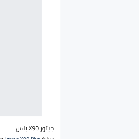
جيتور X90 بلس