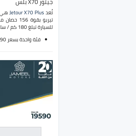
جيتور X70 بلس
تُعد
Jetour X70 Plus
للسيارة تبلغ 180 كم / ساعة.
فئة واحدة بسعر 990 ألف جنيه