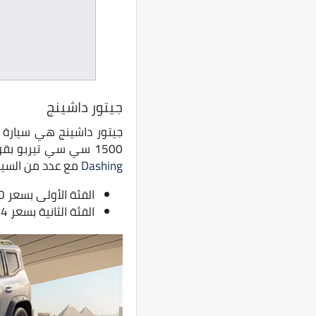
جيتور داشينج
جيتور داشينج هي سيارة 
1500 سي سي تيربو بقوة 156 حصان، ويتصل بناقل حركة أوتوماتيكي ثنائي القابض من 6 سرعات، وتنافس
Dashing
مع عدد من السيارات في ا
الفئة الأولى بسعر 970 ألف جنيه
الفئة الثانية بسعر 1.04 مليون جنيه