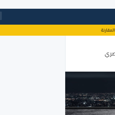
المقارنة
صري