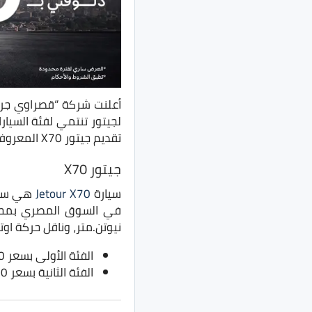
تقديم جيتور X70 المعروفة محليًا.
جيتور X70
سيارة
Jetour X70
نيوتن.متر، وناقل حركة اوتومات
الفئة الأولى بسعر 800 ألف جنيه
الفئة الثانية بسعر 860 ألف جنيه