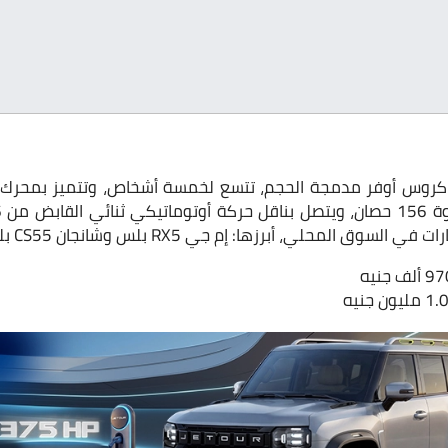
كروس أوفر مدمجة الحجم، تتسع لخمسة أشخاص، وتتميز بمحرك 
لسوق المحلي، أبرزها: إم جي RX5 بلس وشانجان CS55 بلس.