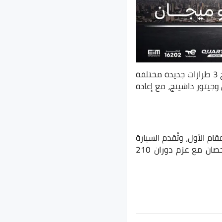
أعلنت شركة “قصراوي جروب” الوكيل المحلي لـ جيتور الصينية في السوق المصري عن طرح 3 طرازات جديدة مختلفة
السيارات الكروس اوفر الرياضية، وهما: جيتور X90 بلس، جيتور X70 بلس وجيتور داشينج، مع إعادة
هي عائلية في المقام الأول، وتُقدم السيارة
في السوق المصري بمحرك رُباعي الإسطوانات سعة 1500 سي سي تيربو بقدرة 147 حصان مع عزم دوران 210