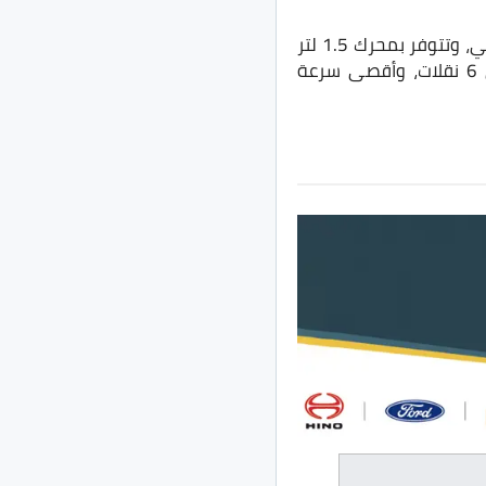
هي الجيل الثاني من جيتور X70 بعد تعديل تصميمها الداخلي والخارجي، وتتوفر بمحرك 1.5 لتر
تيربو بقوة 156 حصان مع عزم دوران 230 نيوتن.متر، وتأتي السيارة بناقل حركة DCT من 6 نقلات، وأقصى سرعة