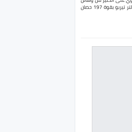
الحجم، عائلية تتسع لـ7 أفراد، وتحتوي على الكثير من وسائل
الأمان والترفيه، وتتميز جيتور X90 بلس المحلية بمحرك رباعي الأسطوانات تبلغ سعته 1.6 لتر تيربو بقوة 197 حصان