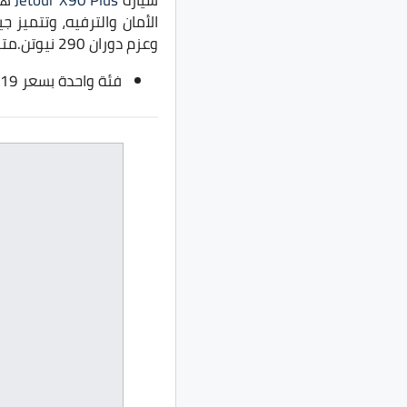
سيارة
Jetour X90 Plus
وعزم دوران 290 نيوتن.متر، مع ناقل حركة من 7 سرعات مزدوج القابض.
فئة واحدة بسعر 1.19 مليون جنيه