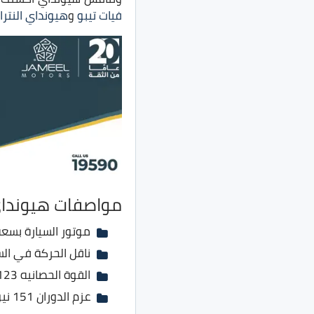
فيات تيبو
و
هيونداي النترا HD
مواصفات هيونداي 
موتور السيارة بسعة 1600 سي 
ناقل الحركة في السيارة
القوة الحصانيه 123 حصان
عزم الدوران 151 نيوتن.متر