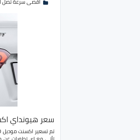
اقصى سرعة تصل لها السيارة 192 ك
سعر هيونداي اكسنت