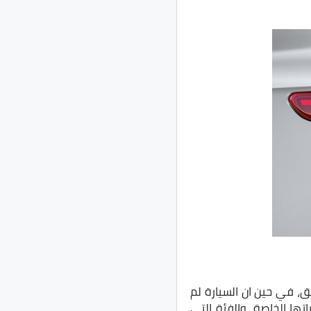
يل 2020 الجديد بزيادة 2000 جنيه في كل فئة عن موديل 2019 السابق، في حين ان السيارة لم
ده بكمالياتها الخاصة، والفئة التي