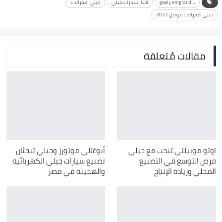
geely emgrand L
اخبار سيارات جيلي
جيلي امجراند L
جيلي امجراند L موديل 2022
مقالات مُتعلقة
اوتو موبيلتي تبحث مع جيلي
أبوغالي موتورز وجيلي تبحثان
فرص التوسع في التصنيع
تصنيع سيارات جيلي الكهربائية
المحلي وزيادة الإنتاج
والهجينة في مصر