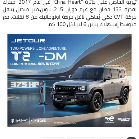
تيربو الحاصل على جائزة “China Heart” في عام 2017، محرك
بقدرة 133 حصان مع عزم دوران 215 نيوتن.متر متصل بناقل
حركة CVT ذكي يُحاكي ناقل حركة اوتوماتيك من 8 نقلات، مع
متوسط إستهلاك بنزين 6 لتر لكل 100 كم.