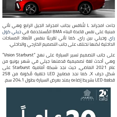
جاءت امجراند L لتُنافس بجانب امجراند الجيل الرابع وهي تأتي
مبنية على نفس قاعدة البناء BMA المُستخدمة في
جيلي كول
راي
وجيلي بين راي، كما تأتي تقريبًا بنفس الأبعاد المساحات
الداخلية لكنها تختلف على جانب التصميم الخارجي والداخلي.
على جانب التصميم تسير السيارة على نهج “Vision Starburst”
وهي أحدث لغة تصميمية قدمتها جيلي في شهر يونيو من
عام 2021 الماضي، حيث نجد شبكة أمامية Starburst على
شكل حرف X، كما نجد مصابيح LED خلفية مُكونة من 258
قطعة LED بشريط إضاءه يمتد بعرض السيارة بطول 204.1 سم.