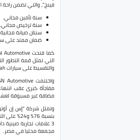
فينج”، والتي تضمن راحة ال
سنة تأمين مجاني.
سنة ترخيص مجاني.
سنتان صيانة مجانية أو حتى 40,000 ك
ضمان ممتد على سيارات Dongfeng إلى 7 سنوات أو
التي تمثل قمة التطور ال
والتقسيط على سيارات Voyah وM-Hero مع ضمان ممتد لمدة 7 سنوات أو 150,000 كم أيها أقرب.
مفاجأة كبرى عقب انتها
مضافة غير مسبوقة لعشاق ا
مجمعة محليا في مصر.