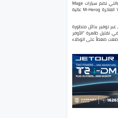
وتعد SN Automotive الوكيل الحصري لعلامة Dongfeng التجارية في السوق المصري، والتي تضم سيارات Mage
وShine وBox، والتي تتنوع بين طرازات تعمل بالبنزين والكهرباء، إلى جانب طرازات Voyah الفاخرة وM-Hero عالية
مصري عبر توفير بدائل متطورة
ي تقليل ظاهرة “الأوفر
ضعت ضغطاً على الوكلاء