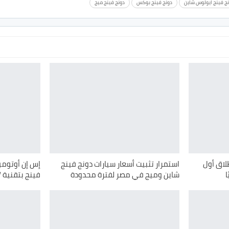
ج فينج ايولوس شاين
دونج فينج بوكس
دونج فينج ميج
لاق أول
استمرار تثبيت أسعار سيارات دونج فينج
إس إن أوتومو
ا
شاين وميج في مصر لفترة محدودة
فينج بتقنية REEV المتطورة