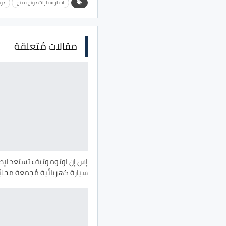
اخبار سيارات دونج فينج
دون
مقالات مُتعلقة
إس إن اوتوموتيف تستعد لإط
سيارة كهربائية مُجمعة محليً