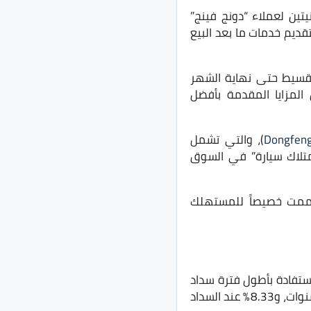
تين لعملاء “دونج فينج”
كيداً على التزامها بتقديم خدمات ما بعد البيع
ثنائية للكاش والتقسيط حتى نهاية الشهر
 المزايا المقدمة بأفضل
Dongfen
)، والتي تشمل
متلاك سيارة” في السوق
اقات صُممت خصيصاً للمستهلك
ئد، أو الاستفادة بأطول فترة سداد
مع أقل سعر فائدة في مصر: 4% عند السداد على سنتين، و6.77% عند السداد على 3 سنوات، و8.33% عند السداد