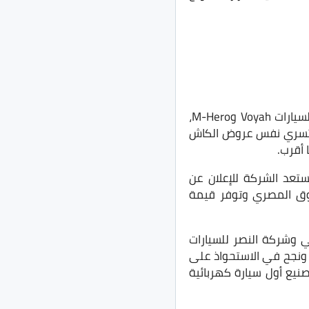
كما فتحت SN Automotive أبواب المستقبل أمام الراغبين في امتلاك الفخامة الاستثنائية لسيارات Voyah وM-Hero،
، وتسري نفس عروض الكاش
حيث تستعد الشركة للإعلان عن
وق المصري وتوفر قيمة
ا بين مجموعة الصافي وشركة النصر للسيارات
تأسس في نوفمبر 2024، برأسمال 500 مليون جنيه، ونجح في الاستحواذ على
 طرازات جديدة، والبدء في تصنيع أول سيارة كهربائية