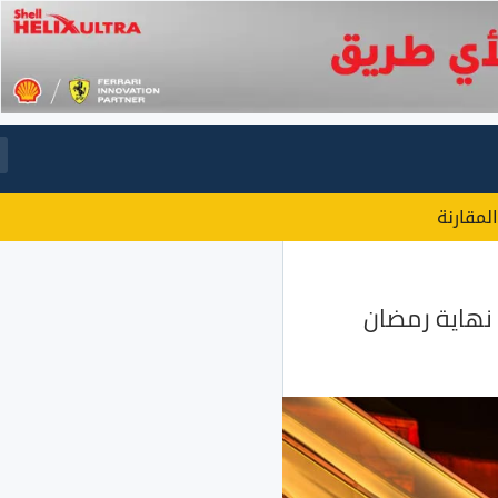
المقارنة
نهاية رمضان