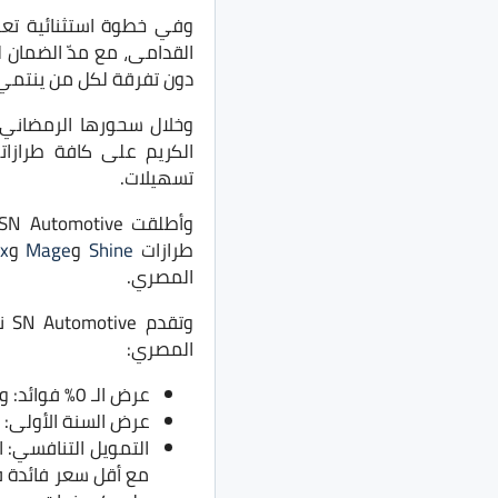
وفي خطوة استثنائية تعزز
دون تفرقة لكل من ينتمي لعائلة tive
الكريم على كافة طرازاته
تسهيلات.
وأطلقت SN Automotive مرحلة جديدة للقيادة مع عروضها على سيارات “دونج فينج” (
طرازات
Shine
و
Mage
و
x
المصري.
وت
المصري:
عرض الـ 0% فوائد: ويتضمن دفع 50% مقدم، وتقسيط الباقي على سنتين بدون فوائد.
عرض السنة الأولى: بمقدم 40%، استمتع بـ 0% فائدة طوال السن