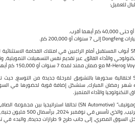
بال للعميل:
م أيهما أقرب.
 200,000 كم.
تكنولوجي والأداء الفائق، عبر تقديم نفس التسهيلات التمويلية
واختتمت SN Automotive احتفالية سحورها بالتشويق لمرحلة جديدة من التوسع، 
ء شهر رمضان المبارك، ستشكل إضافة قوية لحضورها في الس
لتكنولوجيا والأداء المتميز.
وتمثل شركة “إس إن أوتوموتيف” (SN Automotive) تحالفا استراتيجي
بنسبة 76% و24% على الترتيب، والذي 
3 علامات تجارية صينية داخل السوق المصري، إلى جانب طرح 9