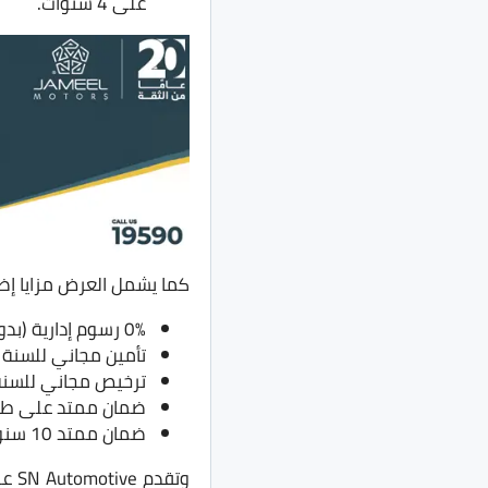
على 4 سنوات.
كما يشمل العرض مزايا إض
0% رسوم إدارية (بدون أي مصاريف خفية).
تأمين مجاني للسنة ا
ترخيص مجاني للسنة 
ضمان ممتد على طرازات “دونج ف
ضمان ممتد 10 سنوات للبطاريات وأنظمة النقل دون حد أقصى للكيلومترات.
وتق