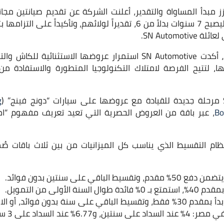
 مبدأ المساواة والتقدير، أعلنت الشركة عن تقديم صيانتين مجاني
القدامى، مع مدّ الضمان ليصبح 7 سنوات بدلاً من 6، تقديراً لولائهم، وتأ
SN Automo.
وخلال سحورها الرمضاني، أكدت SN Automotive استمرار عروضها الاست
ا، لتتيح الفرصة لامتلاك التكنولوجيا المتطورة والاستفادة من
g
Bo
، عبر باقة من العروض الحصرية التي تعيد تعريف مفهوم “ا
قدم SN Automotive نظام التقسيط الذي يناسب كل الميزانيات من بين ثلاث ب
ة الأولى من التمويل.
التمويل التنافسي: ابدأ بمقدم 30% فقط، وتقسيط الباقي على سنة بدون فوا