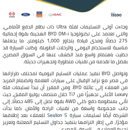
وجاءت أولى التسليمات لفئة Ultra ذات نظام الدفع الأمامي،
والتي تعتمد على تكنولوجيا BYD DM-i الهجينة بقوة إجمالية
275 حصانًا ومدى قيادة يتجاوز 1,000 كيلومتر، ما يجعلها
مناسبة للاستخدام اليومي والرحلات الطويلة. وكانت السيارة قد
حظيت باهتمام واسع منذ الكشف عنها في السوق المصري
بفضل ما تقدمه من تقنيات متطورة وتجهيزات حديثة.
وتواصل BYD تنفيذ عمليات التسليم اليومية لمختلف طرازاتها
في مصر مع تزايد الإقبال على سيارات العلامة وانضمام المزيد
من العملاء إلى عائلة BYD. ومن المقرر أن تبدأ تسليمات فئة
Luxury الأعلى تجهيزًا من Ti7 خلال منتصف يوليو المقبل، حيث
تأتي بمنظومة دفع كلي AWD بقوة تصل إلى 485 حصانًا، إلى
جانب مجموعة واسعة من تقنيات الراحة والأمان. كما بدأت
الشركة أيضًا تسليمات سيارة
Sealion 5
للعملاء بعد إطلاقها
مؤخرًا، في إطار التزامها بتنفيذ جداول التسليم المعلنة وتعزيز
تجربة العملاء في السوق المصري.