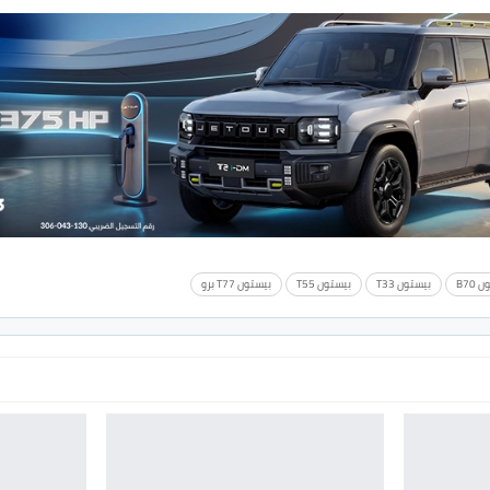
B70
بيستون T33
بيستون T55
بيستون T77 برو