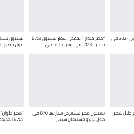
اعلان اسعار بستيون T55 موديل 2024 في
“مصر حلوان” تخفض اسعار بستيون B70s
موديل 2023 في السوق المصري
مول مصر إعتبارًا م
 خلال شهر
بستيون مصر تستعرض سيارتها B70 في
مول كايرو فستيفال سيتى
B70S الجديدة قريبا