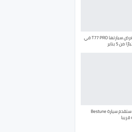
بستيون تستعرض سيارتها T77 PRO في
ن 5 يناير
“مصر حلوان” ستقدم سيارة Bestune