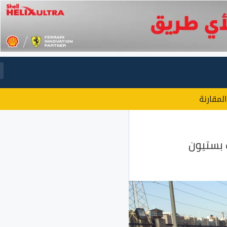
المقارنة
 بستيون