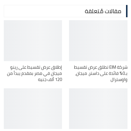
مقالات مُتعلقة
شركة EIM تطلق عرض تقسيط
إطلاق عرض تقسيط على رينو
بـ0% فائدة على داستر، ميجان،
ميجان في مصر بمقدم يبدأ من
واوسترال
120 ألف جنيه