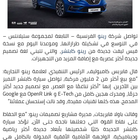
تواصل شركة
رينو
الفرنسية – التابعة لمجموعة ستيلانتس –
في التوسع في تشكيلة طرازاتها، وموعدنا اليوم مع نسخة
فيس ليفت جديدة من
رينو كابتشر
، والتي تتبني لغة تصميم
جديدة أكثر عصرية مع إضافة المزيد من التجهيزات.
قال فابريس كامبوليف، الرئيس التنفيذي لعلامة رينو التجارية:
“مع بيع أكثر من 2 مليون مركبة، تواصل سيارة كابتشر التميز
بين الآخرين. إنها “أكثر تناغمًا مع العصر، مع تصميم جديد أكثر
حزمًا، ومحرك هجين كامل من E-Tech و OpenR Link مع Google
المدمج. هذه كلها تقنيات مفيدة، وقد نالت إستحسان عملائنا.”
وقالت باولا فابريجات، مديرة مشاريع تصميمات رينو: “مع الحفاظ
على نقاط القوة التي جعلتها ناجحة حتى الآن، تؤكد سيارة
كابتشر الجديدة كليًا شخصيتها بأبعاد جديدة أكثر رياضية
وديناميكية. الواجهة الأمامية الأفقية المحولة بالكامل هي