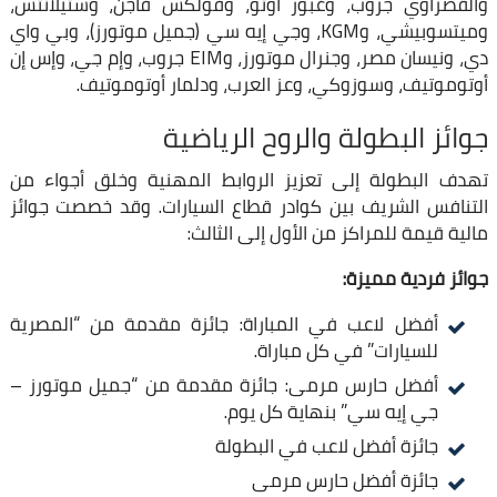
والقصراوي جروب، وغبور أوتو، وفولكس فاجن، وستيلانتس،
وميتسوبيشي، وKGM، وجي إيه سي (جميل موتورز)، وبي واي
دي، ونيسان مصر، وجنرال موتورز، وEIM جروب، وإم جي، وإس إن
أوتوموتيف، وسوزوكي، وعز العرب، ودلمار أوتوموتيف.
​جوائز البطولة والروح الرياضية
​تهدف البطولة إلى تعزيز الروابط المهنية وخلق أجواء من
التنافس الشريف بين كوادر قطاع السيارات. وقد خصصت جوائز
مالية قيمة للمراكز من الأول إلى الثالث:
​جوائز فردية مميزة:
​أفضل لاعب في المباراة: جائزة مقدمة من “المصرية
للسيارات” في كل مباراة.
​أفضل حارس مرمى: جائزة مقدمة من “جميل موتورز –
جي إيه سي” بنهاية كل يوم.
جائزة أفضل لاعب في البطولة
جائزة أفضل حارس مرمى