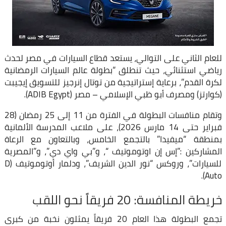
​للعام الثاني على التوالي، يستعد قطاع السيارات في مصر لحدث
رياضي استثنائي، حيث تنطلق “بطولة عالم السيارات الرمضانية
لكرة القدم”، برعاية إستراتيجية من توتال إنرجيز للتسويق إيجيبت
(كوارتز) ومصرف أبو ظبي الإسلامي – مصر (ADIB Egypt).
و​تقام منافسات البطولة في الفترة من 11 إلى 25 رمضان (28
فبراير حتى 14 مارس 2026)، على ملاعب المدرسة الألمانية
بمنطقة “ميفيدا” بالتجمع الخامس، وبالتعاون مع الرعاة
المشاركين :”إس إن اوتوموتيف “، و”بي واي دي”، و”المصرية
للسيارات”، وروكس “نور الدين الشريف”، ودلمار أوتوموتيف (D
Auto).
​خريطة المنافسة: 20 فريقاً نحو اللقب
​تجمع البطولة هذا العام 20 فريقاً يمثلون نخبة من كبرى