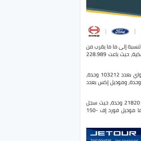
لنسبة إلى ما ما يقرب من
68% من تسجيلات السيارات الكهربائية خلال النصف الأول من 2022 بالولايات المتحدة الأمريكية، حيث باعت 228.989
وجاءت تفاصيل تسجيلات سيارات تسلا وفقًا للموديل طبيعية، حيث جاء في الصدارة موديل واي بعدد 103212 وحدة،
 ثم موديل 3 بعدد 97.075 وحدة، كما جاء في المرتبة الثالثة موديل إس بعدد 15.317 وحدة، وموديل إكس بعدد
بالنسبة لـ فورد التي جاءت في المركز الثاني، فكانت التسجيلات الخاصة بها قد وصلت إلى 21820 وحدة، حيث سجل
موديل فورد موستنج ماك إي عدد 18.399 وحدة، وموديل E-Transit عدد 2133 وحدة، أما موديل فورد إف -150