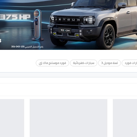
ارات فورد
تسلا موديل 3
سيارات كهربائية
فورد موستنج ماك إي