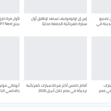
ن تصنيع
إس إن اوتوموتيف تستعد لإطلاق أول
لأول مرة خارج
هجينة في
سيارة كهربائية مُجمعة محليًا
بينج P7 Next في مصر
ارات
أفاتار خامس أكثر شركة سيارات كهربائية
أبوغالي موتو
في مصر
ترخيصًا في مصر خلال أبريل 2026
جالاكسي الك