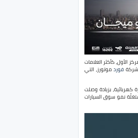
كز الأول، كأكثر العلامات
ن شركة
فورد
موتورز، التي
ن يناير حتى يونيو 2022، حققت تسلا مبيعات وصلت إلى 338609 سيارة كهربائية، بزيادة وصلت
على أساس سنوي، بالمقارنة مع ذات الفترة من العام الماضي 2021، مستغلًة نمو سوق السيارات