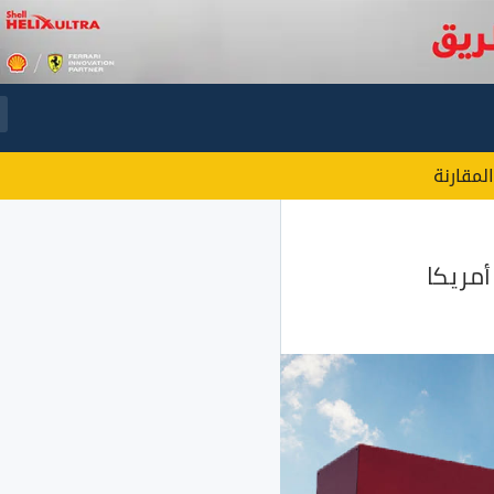
المقارنة
مريكا