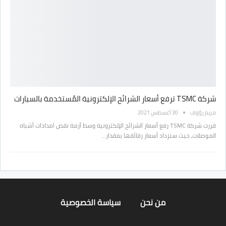
شركة TSMC ترفع أسعار الشرائح الإلكترونية المُستخدمة بالسيارات
مريم رؤوف
30 أغسطس 2021
قررت شركة TSMC رفع أسعار الشرائح الإلكترونية وسط أزمة نقص امدادات أشباه
الموصلات، حيث ستزداد أسعار رقائقها بمقدار…
من نحن
سياسة الخصوصية