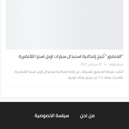
“المنصور” تُتيح إمكانية استبدال سيارات اوبل استرا المُتضررة
مريم رؤوف
29 سبتمبر 2021
أعلنت شركة المنصور للسيارات عن إتاحة إمكانية إستبدال اوبل استرا المُتضررة
بالمحرك سعة 1.4 لتر تيربو، وذلك لوجود…
من نحن
سياسة الخصوصية