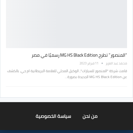
“المنصور” تطرح MG HS Black Edition رسميًا في مصر
محمد عبد العزيز
11 فبراير 2023
قامت شركة "المنصور للسيارات"، الوكيل المحلي للعلامة البريطانية ام جي، بالكشف
عن MG HS Black Edition الجديدة بصورة…
من نحن
سياسة الخصوصية