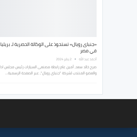
«جنباى رويال» تستحوذ على الوكالة الحصرية لـ بريلي
في مصر
أحمد عبد الله
2 يناير 2024
صرح خالد سعد، أمين عام رابطة مصنعى السيارات رئيس مجلس ادا
والعضو المنتدب لشركة "جنباى رويال"، عبر الصفحة الرسمية…