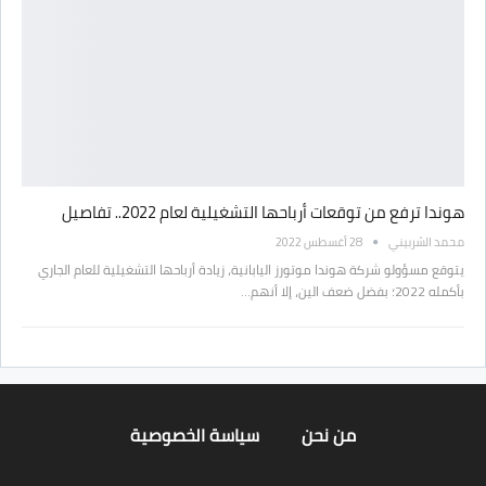
هوندا ترفع من توقعات أرباحها التشغيلية لعام 2022.. تفاصيل
محمد الشربيني
28 أغسطس 2022
يتوقع مسؤولو شركة هوندا موتورز اليابانية، زيادة أرباحها التشغيلية للعام الجاري
بأكمله 2022؛ بفضل ضعف الين، إلا أنهم…
من نحن
سياسة الخصوصية