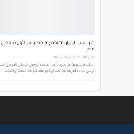
“عز العرب للسيارات” تقدم علامة لوتس لأول مرة في
مصر
نادين خالد
26 سبتمبر 2023
أعلنت مجموعة عز العرب أنها أصبحت الوكيل المحلي الحصري لعل
لوتس Lotus البريطانية، بعد توقيع عقد شراكة معها، وكشفت…