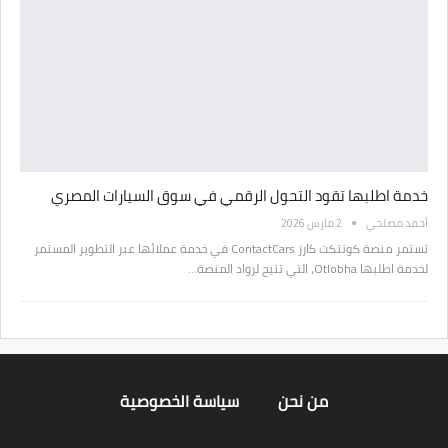
خدمة اطلبها تقود التحول الرقمي في سوق السيارات المصري
أحمد مصلحي
2 مارس 2026
تستمر منصة كونتكت كارز ContactCars في خدمة عملائها عبر التطوير المستمر
لخدمة اطلبها Otlobha، التي تتيح لرواد المنصة…
من نحن
سياسة الخصوصية