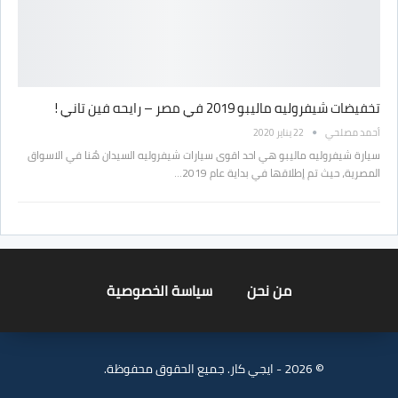
تخفيضات شيفروليه ماليبو 2019 في مصر – رايحه فين تاني !
أحمد مصلحي
22 يناير 2020
سيارة شيفروليه ماليبو هي احد اقوى سيارات شيفروليه السيدان هُنا في الاسواق
المصرية، حيث تم إطلاقها في بداية عام 2019…
من نحن
سياسة الخصوصية
© 2026 - ايجي كار. جميع الحقوق محفوظة.