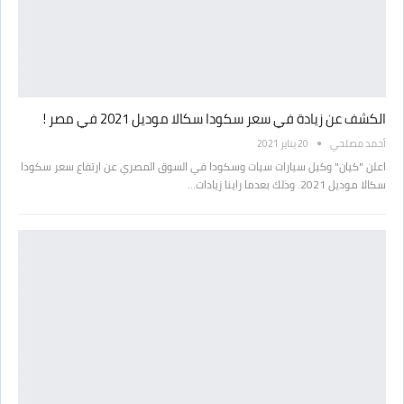
الكشف عن زيادة في سعر سكودا سكالا موديل 2021 في مصر !
أحمد مصلحي
20 يناير 2021
اعلن "كيان" وكيل سيارات سيات وسكودا في السوق المصري عن ارتفاع سعر سكودا
سكالا موديل 2021. وذلك بعدما راينا زيادات…