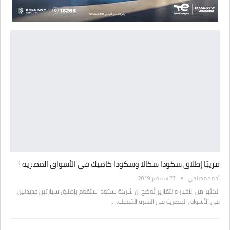
قريبًا إطلاق سكودا سكالا وسكودا كاميك في الأسواق المصرية !
أحمد مصلحي
27 سبتمبر 2019
الكثير من الأخبار والتقارير تُوضح ان شركة سكودا ستقوم بإطلاق سيارتين جديدتين
في الأسواق المصرية في الفتره المُقبله،…