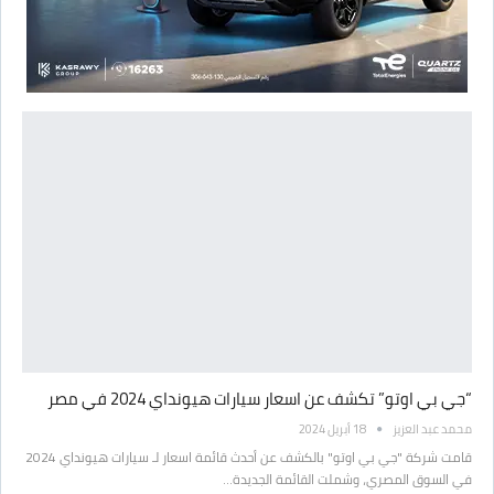
“جي بي اوتو” تكشف عن اسعار سيارات هيونداي 2024 في مصر
محمد عبد العزيز
18 أبريل 2024
قامت شركة "جي بي اوتو" بالكشف عن أحدث قائمة اسعار لـ سيارات هيونداي 2024
في السوق المصري، وشملت القائمة الجديدة…