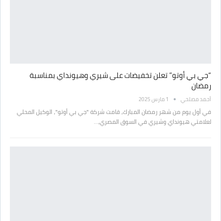
“جي بي أوتو” تعلن تخفيضات على شيري وهيونداي بمناسبة
رمضان
أحمد مصلحي
1 مارس 2025
في أول يوم من شهر رمضان المبارك، قامت شركة "جي بي أوتو"، الوكيل المحلي
لعلامتي هيونداي وشيري في السوق المصري،…