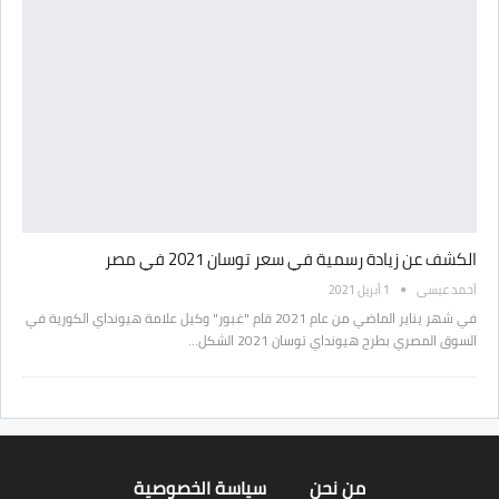
الكشف عن زيادة رسمية في سعر توسان 2021 في مصر
أحمد عيسى
1 أبريل 2021
في شهر يناير الماضي من عام 2021 قام "غبور" وكيل علامة هيونداي الكورية في
السوق المصري بطرح هيونداي توسان 2021 الشكل…
من نحن
سياسة الخصوصية