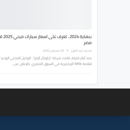
بنهاية 2024.. تعرف عل
مصر
محمد عبد العزيز
30 ديسمبر 2024
منذ أيام قليلة، قامت شركة "جلوبال أوتو"، الوكيل المحلي الوحيد
لعلامة MINI الإنجليزية في السوق المصري، بالإعلان عن…