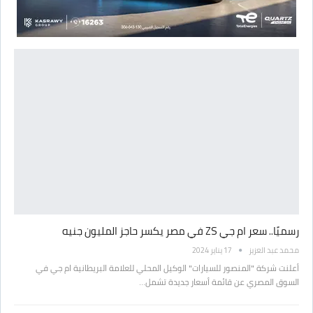
رسميًا.. سعر ام جي ZS في مصر يكسر حاجز المليون جنيه
محمد عبد العزيز
17 يناير 2024
أعلنت شركة "المنصور للسيارات" الوكيل المحلي للعلامة البريطانية ام جي في
السوق المصري عن قائمة أسعار جديدة تشمل…