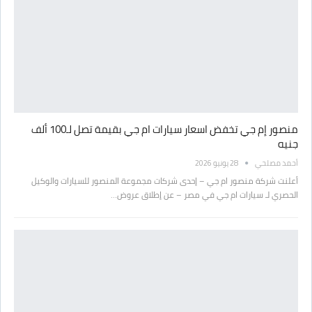
منصور إم جي تخفض اسعار سيارات ام جي بقيمة تصل لـ100 ألف
جنيه
أحمد مصلحي
28 يونيو 2026
أعلنت شركة منصور ام جي – إحدى شركات مجموعة المنصور للسيارات والوكيل
الحصري لـ سيارات ام جي في مصر – عن إطلاق عروض…