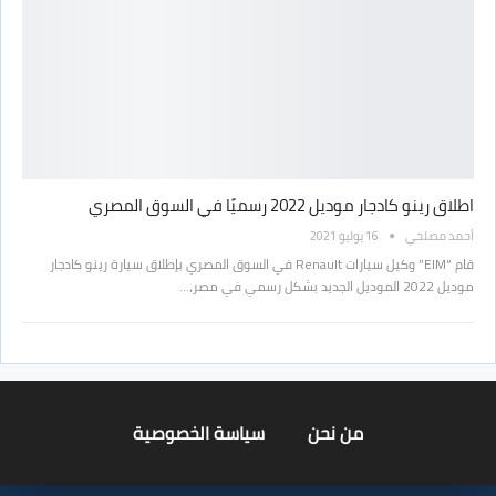
اطلاق رينو كادجار موديل 2022 رسميًا في السوق المصري
أحمد مصلحي
16 يوليو 2021
قام “EIM” وكيل سيارات Renault في السوق المصري بإطلاق سيارة رينو كادجار
موديل 2022 الموديل الجديد بشكل رسمي في مصر،…
من نحن
سياسة الخصوصية