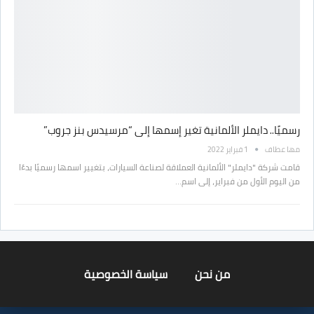
رسميًا.. دايملر الألمانية تغير إسمها إلى “مرسيدس بنز جروب”
مها عطاف
1 فبراير 2022
قامت شركة "دايملر" الألمانية العملاقة لصناعة السيارات، بتغيير اسمها رسميًا بدءًا
من اليوم الأول من فبراير، إلى اسم…
من نحن
سياسة الخصوصية