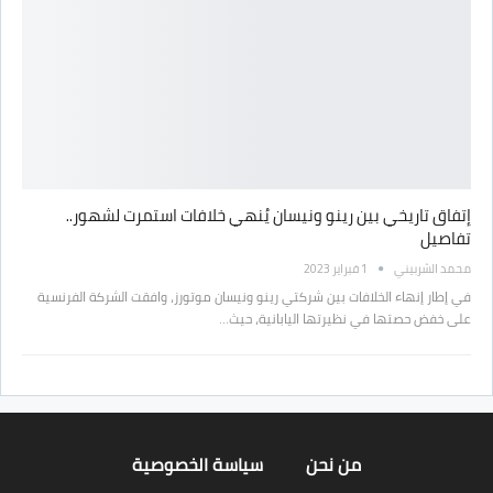
إتفاق تاريخي بين رينو ونيسان يُنهي خلافات استمرت لشهور..
تفاصيل
محمد الشربيني
1 فبراير 2023
في إطار إنهاء الخلافات بين شركتي رينو ونيسان موتورز، وافقت الشركة الفرنسية
على خفض حصتها في نظيرتها اليابانية، حيث…
من نحن
سياسة الخصوصية