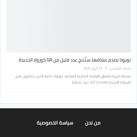
تويوتا تصدم عشاقها: سنُنتج عدد قليل من GR كورولا الجديدة
محمد الشربيني
10 أبريل 2022
صدمة كبيرة لعشاق العلامة التجارية اليابانية، تويوتا، خاصة الذين ينتظرون طرح
السيارة الجديدة GR Corolla، حيث تخطط…
من نحن
سياسة الخصوصية