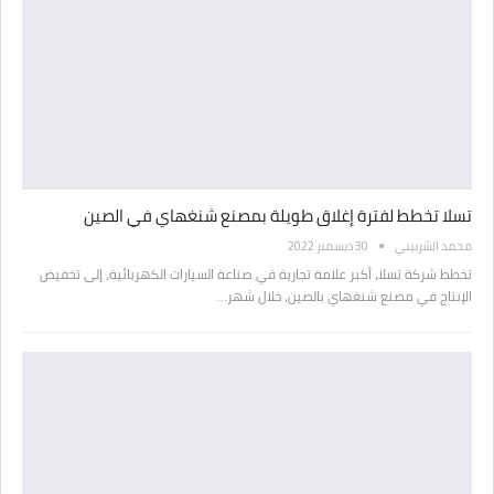
تسلا تخطط لفترة إغلاق طويلة بمصنع شنغهاي في الصين
محمد الشربيني
30 ديسمبر 2022
تخطط شركة تسلا، أكبر علامة تجارية في صناعة السيارات الكهربائية، إلى تخفيض
الإنتاج في مصنع شنغهاي بالصين، خلال شهر…