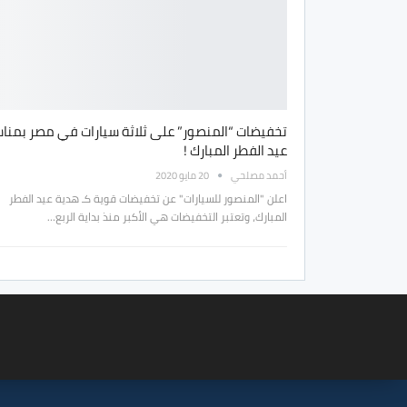
تخفيضات “المنصور” على ثلاثة سيارات في مصر بمنا
عيد الفطر المبارك !
أحمد مصلحي
20 مايو 2020
اعلن "المنصور للسيارات" عن تخفيضات قوية كـ هدية عيد الفطر
المبارك، وتعتبر التخفيضات هي الأكبر منذ بداية الربع…