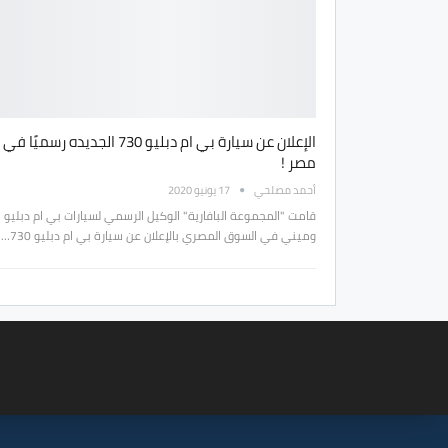
الإعلان عن سيارة بي ام دبليو 730 الجديده رسميًا في
مصر !
أحمد مصلحي
17 يونيو 2020
قامت "المجموعة البافارية" الوكيل الرسمي لسيارات بي ام دبليو
وميني في السوق المصري بالإعلان عن سيارة بي ام دبليو 730…