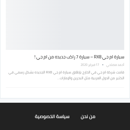
سيارة ام جي RX8 – سيارة 7 راكب جديده من ام جي !
أحمد مصلحي
17 فبراير 2020
قامت شركة ام جي في الخارج بإطلاق سيارة ام جي RX8 الجديده بشكل رسمي في
الكثير من الدول العربية مثل البحرين والإمارات…
من نحن
سياسة الخصوصية