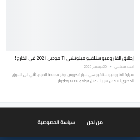
إطلاق الفا روميو ستلفيو فيلوتشي Ti موديل 2021 في الخارج !
أحمد مصلحي
20 ديسمبر 2020
سيارة الفا روميو ستلفيو هي سيارة كروس اوفر مدمجة الحجم، تأتي الى السوق
المصري لتنافس سيارات مثل فولفو XC60 وجاجوار…
من نحن
سياسة الخصوصية