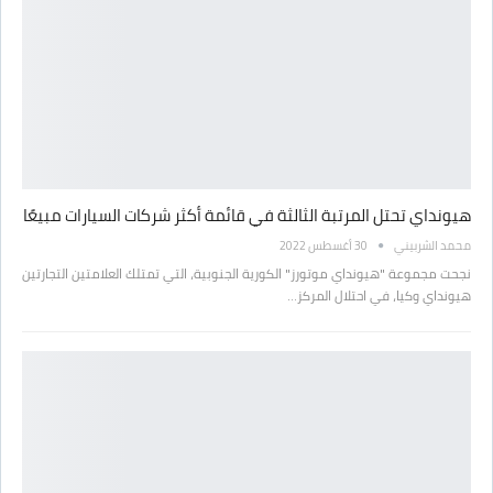
هيونداي تحتل المرتبة الثالثة في قائمة أكثر شركات السيارات مبيعًا
محمد الشربيني
30 أغسطس 2022
نجحت مجموعة "هيونداي موتورز" الكورية الجنوبية، التي تمتلك العلامتين التجارتين
هيونداي وكيا، في احتلال المركز…