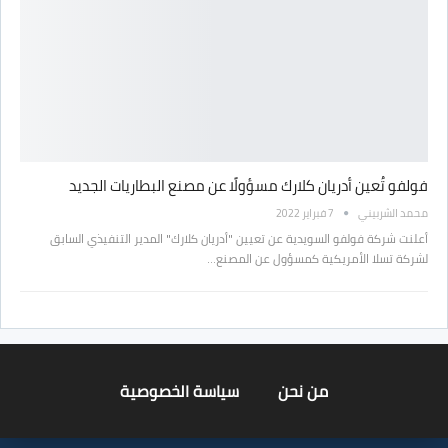
فولفو تُعين أدريان كلارك مسؤولًا عن مصنع البطاريات الجديد
محمد الشربيني
7 فبراير 2022
أعلنت شركة فولفو السويدية عن تعيين "أدريان كلارك" المدير التنفيذي السابق
لشركة تسلا الأمريكية كمسؤول عن المصنع…
من نحن
سياسة الخصوصية