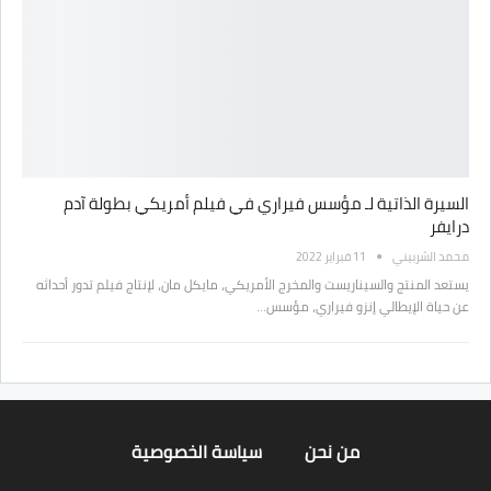
السيرة الذاتية لـ مؤسس فيراري في فيلم أمريكي بطولة آدم
درايفر
محمد الشربيني
11 فبراير 2022
يستعد المنتج والسيناريست والمخرج الأمريكي، مايكل مان، لإنتاج فيلم تدور أحداثه
عن حياة الإيطالي إنزو فيراري، مؤسس…
من نحن
سياسة الخصوصية