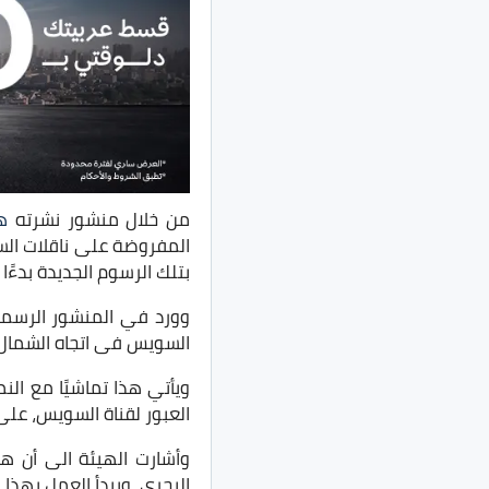
من خلال منشور نشرته
ه
المفروضة على ناقلات السي
بتلك الرسوم الجديدة بدءًا 
وورد في المنشور الرسمي 
السويس فى اتجاه الشمال فقط لتصبح 14% من رسوم العبور العادية، حي
ويأتي هذا ​تماشيًا مع ا
العبور لقناة السويس، على 
وأشارت الهيئة الى أن هذ
البحرى، ويبدأ العمل بهذا ال