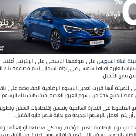
يئة قناة السويس
على موقعها الرسمي على الإنترنت، أعلنت ا
ارات العابرة لقناة السويس في إتجاه الشمال، لتتم مضاعفة تلك ال
من مايو المُقبل.
للهيئة أنها قررت تعديل الرسوم الإضافية المفروضة على ناقلات 
ث كانت تلك الرسوم من قبل 7% فقط.
لنمو الملحوظ فى التجارة العالمية وتحسن إقتصاديات السفن وتطوي
أن يتم العمل بالرسوم الجديدة مع بداية شهر مايو المُقبل.
ه الرسوم الإضافية تعتبر مؤقتة، ويمكن تعديلها أو إلغائها وف
كتاب الدورى للسفن التي تعبر قناة السويس إعتبارًا من الأول من مايو 2