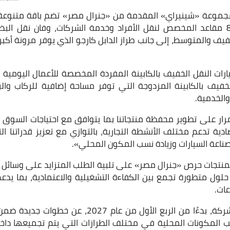
جموعة «شينيراي» المقدمة من «جنرال مصر» تضم باقة متنوعة م
خفيف والمتوسط، إلى جانب طراز الدابل كارجو الذي يوفر مرونة أك
ت النقل الخفيف بالكابينة المفردة المخصصة للأعمال اليومية و
لخفيف بالكابينة المزدوجة التي توفر مساحة إضافية للركاب والب
والخدمية.
ار على تطوير محفظة منتجاتنا بما يتوافق مع احتياجات السوق ا
ية تدعم مختلف الأنشطة التجارية، بالتوازي مع تعزيز قدراتنا الت
 صناعة السيارات وزيادة نسب المكون المحلي».
نتجات حرص «جنرال مصر» على تلبية الطلب المتزايد على وسائل 
لول متطورة تجمع بين الكفاءة التشغيلية والاعتمادية، بما يدعم
ات.
ومن المقرر أن تكشف الشركة، بدءًا من الربع الأول من
 المكونات المحلية في مختلف الطرازات التي يتم تجميعها داخل