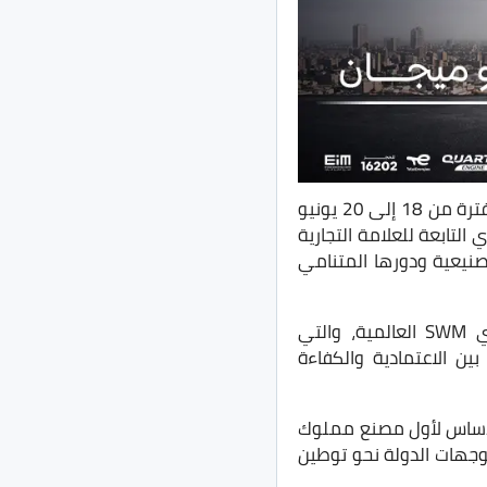
تشارك شركة «جنرال مصر» في فعاليات معرض الأهرام للنقل التجاري 2026، المقام خلال الفترة من 18 إلى 20 يونيو
لتابعة للعلامة التجارية
صنيعية ودورها المتنامي
وتأتي مشاركة الشركة في إطار الشراكة الاستراتيجية التي تجمعها مع شركة شينيراي SWM العالمية، والتي
ن الاعتمادية والكفاءة
لتوسعية، حيث تستعد خلال عام 2026 لوضع حجر الأساس لأول مصنع مملوك
تاجية ودعم توجهات الدولة نحو توطين