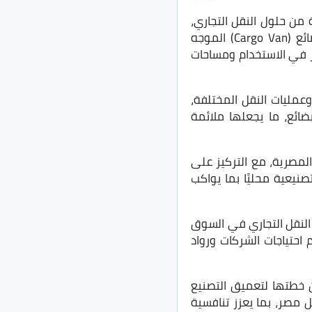
ن حلول النقل التجاري،
تشمل فان الركاب سعة 8 مقاعد المخصص لنقل الأفراد وخدمة الشركات، وفان نقل البضائع (Cargo Van) الموجه
بر في الاستخدام ومساحات
عمليات النقل المختلفة،
ضائع، ما يجعلها ملائمة
لمصرية، مع التركيز على
صنيعية محليًا بما يواكب
النقل التجاري في السوق
 احتياجات الشركات ورواد
 عام 2027، عن خطوات جديدة ضمن خطتها لتعميق التصنيع
 مصر، بما يعزز تنافسية