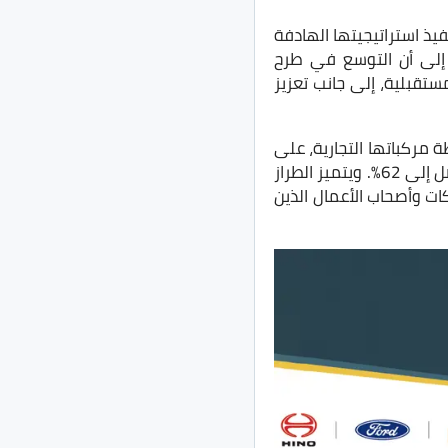
يذ استراتيجيتها الهادفة
ا إلى أن التوسع في طرح
ستقبلية، إلى جانب تعزيز
نيراي X30 دابل كارجو» إلى محفظة مركباتها التجارية، على
أن يتم طرحه في السوق المصرية مع بداية الربع الأخير من عام 2026 بنسبة مكون محلي تصل إلى 62%. ويتميز الطراز
ت وأصحاب الأعمال الذين