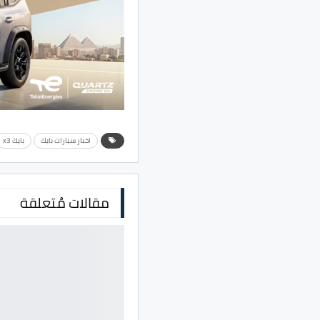
اخبار سيارات بايك
بايك x3
مقالات مُتعلقة