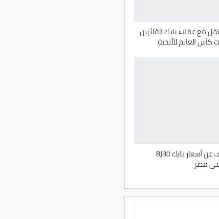
تفل مع عملاء بايك الفائزين
 كأس العالم للأندية
رسميًا: الكشف عن أسعار بايك BJ30
 في مصر