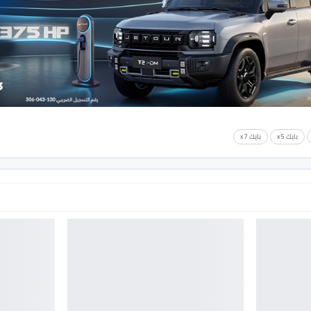
بايك x5
بايك x7