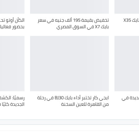
على هامش أوتومورو.. طرح بايك X35
تخفيض بقيمة 195 ألف جنيه في سعر
الكأن أوتو تح
بايك X7 في السوق المصري
بحضور فعاليات
ضات جديدة في
ايجي كار تختبر أداء بايك BJ30 في رحلة
من القاهرة للعين السخنة
الجديدة كليًا