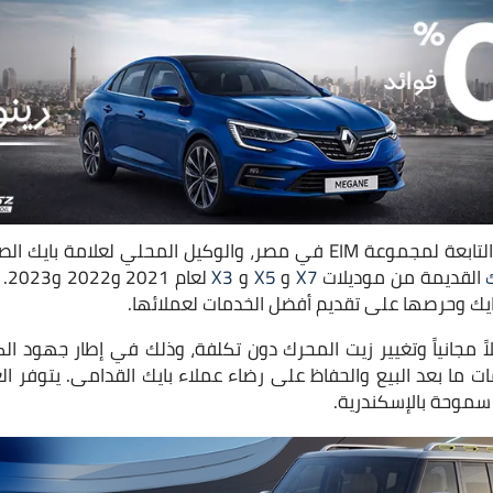
أعلنت شركة “الكان أوتو” التابعة لمجموعة EIM في مصر، والوكيل المحلي 
القديمة من موديلات
X7
و
X5
و
X3
لع
بايك وحرصها على تقديم أفضل الخدمات لعملائها.
 مجانياً وتغيير زيت المحرك دون تكلفة، وذلك في إطار جهود الك
ات ما بعد البيع والحفاظ على رضاء عملاء بايك القدامى. يتوفر
 سموحة بالإسكندرية.