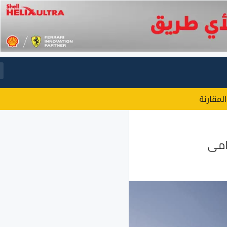
المقارنة
امى