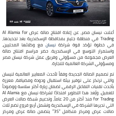
أعلنت نيسان مصر، عن إعادة افتتاح صالة عرض Al Alamia for
Trading في منطقة جليم بمحافظة الإسكندرية بعد تجديدها،
في خطوة تؤكد قوة شراكة
نيسان
مع وكلائها المحليين،
واستمرار التوسع في الإسكندرية. حضر مراسم افتتاح صالة
العرض مجموعة من مسؤولي وفريق عمل شركة نيسان مصر
ومسؤولي الشركة العالمية للتجارة.
تم تصميم الصالة الجديدة وفقاً لأحدث المعايير العالمية لنيسان
والتي ترتكز على توفير بيئة استقبال ودودة ومضيافة، معززة
بأحدث تقنيات التفاعل الرقمي لضمان زيارة أكثر سلاسة ووضوحاً
للعميل. ويُعد هذا التطوير امتدادًا لشراكة نيسان مع Al Alamia
for Trading منذ أكثر من 20 عاماً، وتدعيم شبكة صالات العرض
التي تديرها الشركة في الإسكندرية وتشمل أربع فروع تضم ثلاث
صالات عرض ومركز متكامل “3S” يتضمن صالة عرض ومركز