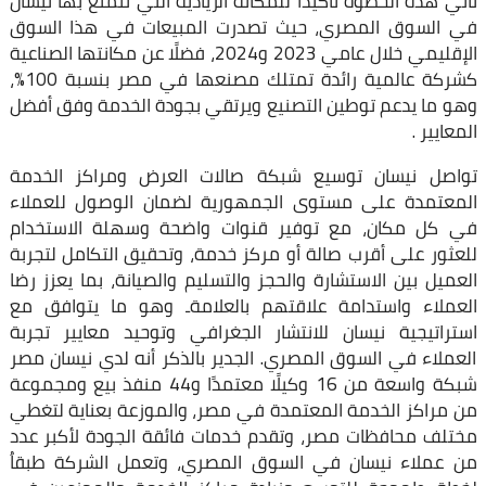
تأتي هذه الخطوة تأكيدًا للمكانة الريادية التي تتمتع بها نيسان
في السوق المصري، حيث تصدرت المبيعات في هذا السوق
الإقليمي خلال عامي 2023 و2024، فضلًا عن مكانتها الصناعية
كشركة عالمية رائدة تمتلك مصنعها في مصر بنسبة 100%،
وهو ما يدعم توطين التصنيع ويرتقي بجودة الخدمة وفق أفضل
المعايير .
تواصل نيسان توسيع شبكة صالات العرض ومراكز الخدمة
المعتمدة على مستوى الجمهورية لضمان الوصول للعملاء
في كل مكان، مع توفير قنوات واضحة وسهلة الاستخدام
للعثور على أقرب صالة أو مركز خدمة، وتحقيق التكامل لتجربة
العميل بين الاستشارة والحجز والتسليم والصيانة، بما يعزز رضا
العملاء واستدامة علاقتهم بالعلامةـ وهو ما يتوافق مع
استراتيجية نيسان للانتشار الجغرافي وتوحيد معايير تجربة
العملاء في السوق المصري. الجدير بالذكر أنه لدي نيسان مصر
شبكة واسعة من 16 وكيلًا معتمدًا و44 منفذ بيع ومجموعة
من مراكز الخدمة المعتمدة في مصر، والموزعة بعناية لتغطي
مختلف محافظات مصر، وتقدم خدمات فائقة الجودة لأكبر عدد
من عملاء نيسان في السوق المصري، وتعمل الشركة طبقاُ