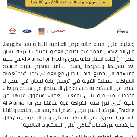
وتعليقًا على افتتاح صالة عرض العالمية للتجارة بعد تطويرها،
قال المهندس محمد عبد الصمد، العضو المنتدب لشركة نيسان
مصر: “إنّ إعادة افتتاح صالة عرض Al Alamia for Tradingفي جليم
بعد تحديثها وتجديدها يجسد التزامنا بتقديم تجربة موحدة
ومتسقة في جميع نقاط الاتصال مع العملاء، كما يؤكد أهمية
الشراكات المحلية القوية في ترسيخ ريادة نيسان في مصر، لا
سيما في الإسكندرية حيث نواصل الاستثمار في شبكة مبيعات
وخدمات متكاملة تلبي توقعات العملاء وتتفوق عليها. من
ناحية أخرى تبرز هذه الشراكة قوة علاقتنا مع Al Alamia for
Trading، شريكنا الاستراتيجي الهام، الذي يعد في طليعة وكلائنا
بالسوق المصري وفي الإسكندرية على وجه الخصوص، من خلال
ما يقدمه من خدمات تُحاكي أعلى المستويات العالمية.”