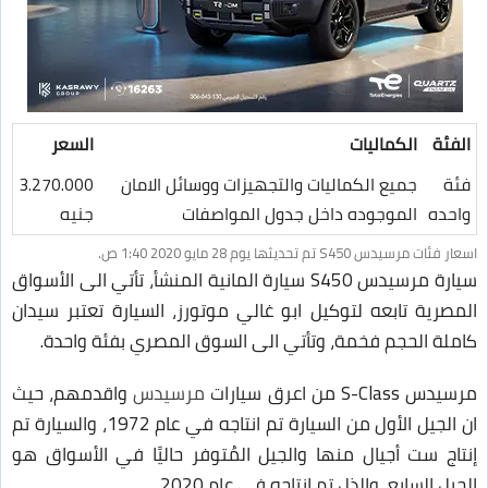
الفئة
الكماليات
السعر
فئة
جميع الكماليات والتجهيزات ووسائل الامان
3.270.000
واحده
الموجوده داخل جدول المواصفات
جنيه
اسعار فئات مرسيدس S450 تم تحديثها يوم 28 مايو 2020 1:40 ص.
سيارة مرسيدس S450 سيارة المانية المنشأ، تأتي الى الأسواق
المصرية تابعه لتوكيل ابو غالي موتورز، السيارة تعتبر سيدان
كاملة الحجم فخمة، وتأتي الى السوق المصري بفئة واحدة.
مرسيدس S-Class من اعرق سيارات
مرسيدس
واقدمهم، حيث
ان الجيل الأول من السيارة تم انتاجه في عام 1972، والسيارة تم
إنتاج ست أجيال منها والجيل المُتوفر حاليًا في الأسواق هو
الجيل السابع، والذل تم انتاجه في عام 2020.