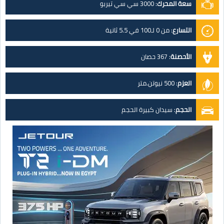
سعة المحرك
:
3000 سي سي تيربو
التسارع
:
من 0 لـ100 في 5.5 ثانية
الأحصنة
:
367 حصان
العزم
:
500 نيوتن.متر
الحجم
:
سيدان كبيرة الحجم