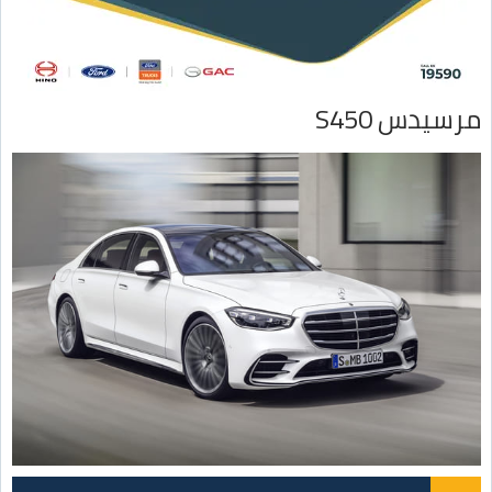
مرسيدس S450